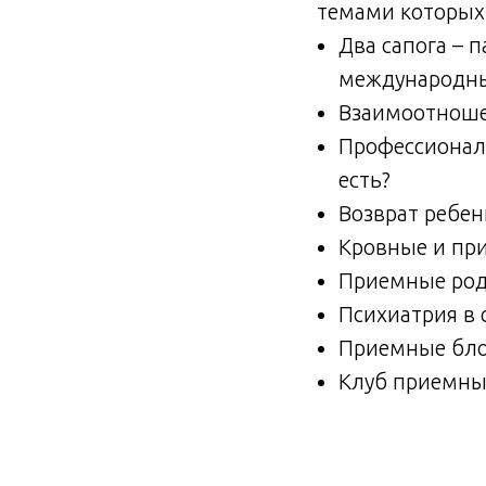
темами которых 
Два сапога – 
международны
Взаимоотношен
Профессиональ
есть?
Возврат ребен
Кровные и пр
Приемные роди
Психиатрия в 
Приемные бло
Клуб приемны