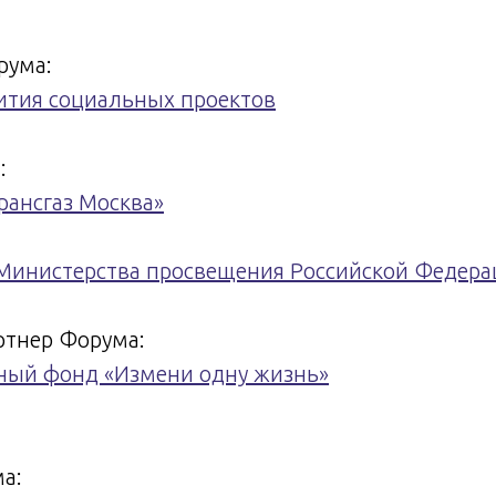
рума:
ития социальных проектов
:
рансгаз Москва»
Министерства просвещения Российской Федера
ртнер Форума:
ный фонд «Измени одну жизнь»
а: