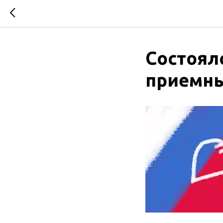
Состоял
приемны