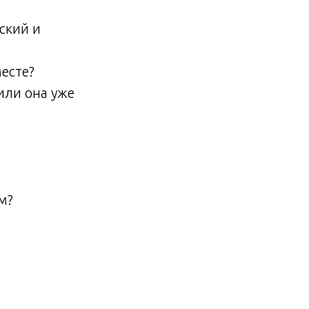
ский и
есте?
или она уже
м?