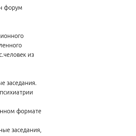
йн форум
ционного
ленного
с.человек из
ые заседания.
 психиатрии
онном формате
ные заседания,