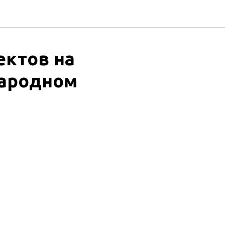
ектов на
народном