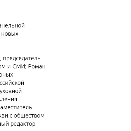
панельной
и новых
, председатель
ом и СМИ; Роман
урных
ссийской
духовной
вления
заместитель
кви с обществом
вный редактор