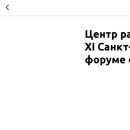
Центр р
XI Санк
форуме 