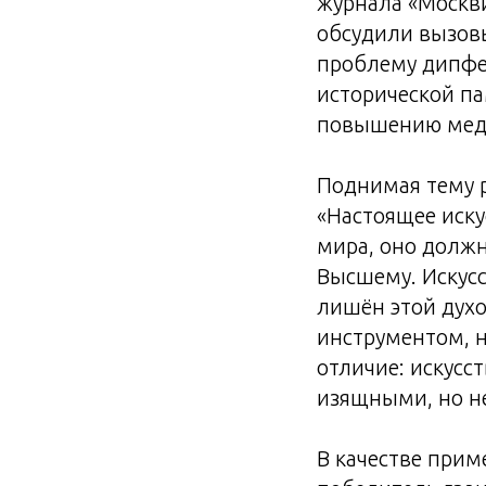
журнала «Москви
обсудили вызовы
проблему дипфе
исторической па
повышению мед
Поднимая тему р
«Настоящее иску
мира, оно должн
Высшему. Искусс
лишён этой дух
инструментом, н
отличие: искусс
изящными, но не
В качестве прим