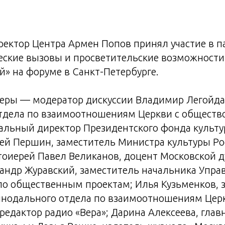
ректор Центра Армен Попов принял участие в 
ческие вызовы и просветительские возможност
» на форуме в Санкт-Петербурге.
еры — модератор дискуссии Владимир Легойда
тдела по взаимоотношениям Церкви с обществ
ральный директор Президентского фонда культ
гей Першин, заместитель Министра культуры Ро
тоиерей Павел Великанов, доцент Московской 
андр Журавский, заместитель начальника Упра
по общественным проектам; Илья Кузьменков, 
инодального отдела по взаимоотношениям Цер
редактор радио «Вера»; Дарина Алексеева, гла