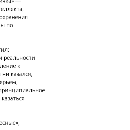
вичка» —
теллекта,
сохранения
ты по
тил:
и реальности
мление к
ни казался,
ерьем,
т принципиальное
 казаться
есные»,