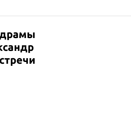
а драмы
ксандр
стречи