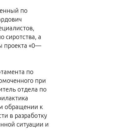
ченный по
ардович
ециалистов,
 сиротства, а
ты проекта «0—
ртамента по
омоченного при
итель отдела по
филактика
ем обращении к
ти в разработку
енной ситуации и