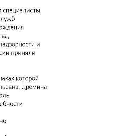
и специалисты
служб
вождения
ва,
надзорности и
ссии приняли
амках которой
льевна, Дремина
оль
ребности
но: