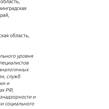
 область,
ининградская
рай,
ская область,
льного уровня
специалистов
(аналогичных
и, служб
ки и
ах РФ,
знадзорности и
и социального