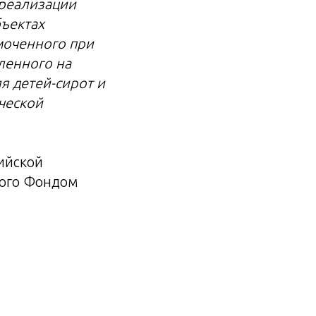
 реализации
ъектах
моченного при
ленного на
я детей-сирот и
ической
ийской
ного Фондом