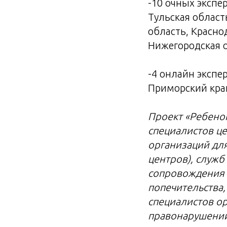
-10 очных экспе
Тульская област
область, Красно
Нижегородская 
-4 онлайн экспе
Приморский край
Проект «Ребено
специалистов це
организаций для
центров), служ
сопровождения 
попечительства,
специалистов о
правонарушений