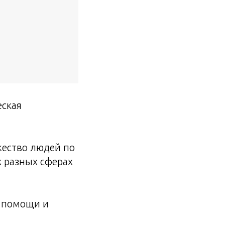
еская
жество людей по
 разных сферах
е помощи и