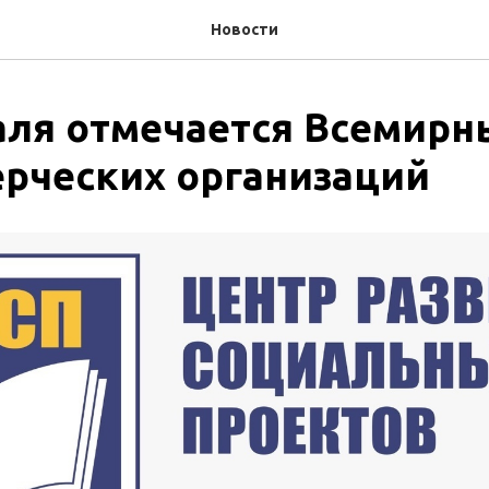
Новости
аля отмечается Всемирн
рческих организаций