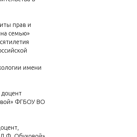
щиты прав и
 на семью»
есятилетия
оссийской
хологии имени
, доцент
овой» ФГБОУ ВО
доцент,
 Л.Ф. Обуховой»