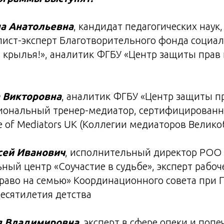
а Анатольевна
, кандидат педагогических наук,
лист-эксперт Благотворительного фонда соци
 крылья!», аналитик ФГБУ «Центр защиты прав 
 Викторовна
, аналитик ФГБУ «Центр защиты п
сиональный тренер-медиатор, сертифицирован
e of Mediators UK (Коллегии медиаторов Велик
сей Иванович
, исполнительный директор РОО
ный центр «Соучастие в судьбе», эксперт рабоч
право на семью» Координационного совета при 
есятилетия детства
я Владимировна
, эксперт в сфере опеки и попе