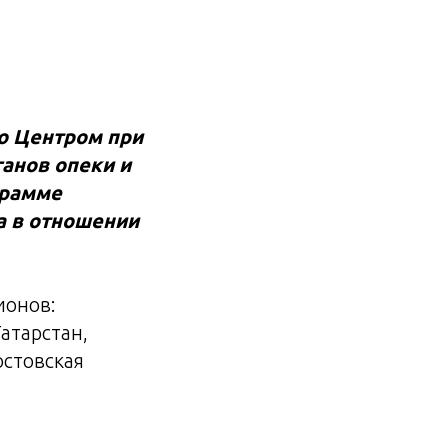
го Центром при
анов опеки и
грамме
а в отношении
ионов:
атарстан,
остовская