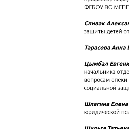
ФГБОУ ВО МГП
Спивак Алекса
защиты детей о
Тарасова Анна 
Цымбал Евгени
начальника отде
вопросам опеки 
социальной защ
Шпагина Елена
юридической пс
Шульга Татьян