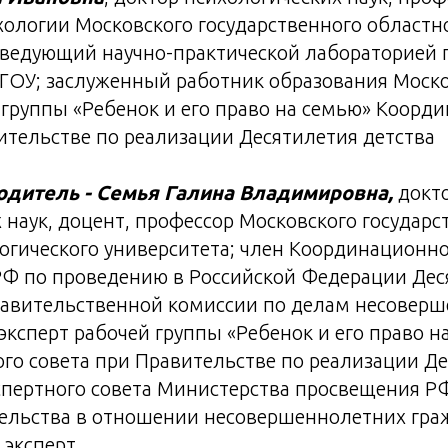
ологии Московского государственного областн
заведующий научно-практической лабораторией
ГОУ; заслуженный работник образования Моско
 группы «Ребенок и его право на семью» Коорд
ительстве по реализации Десятилетия детства
одитель - Семья Галина Владимировна,
докт
 наук, доцент, профессор Московского государс
огического университета; член Координационно
РФ по проведению в Российской Федерации Дес
Правительственной комиссии по делам несовер
 эксперт рабочей группы «Ребенок и его право н
го совета при Правительстве по реализации Д
спертного совета Министерства просвещения Р
тельства в отношении несовершеннолетних гра
эксперт.