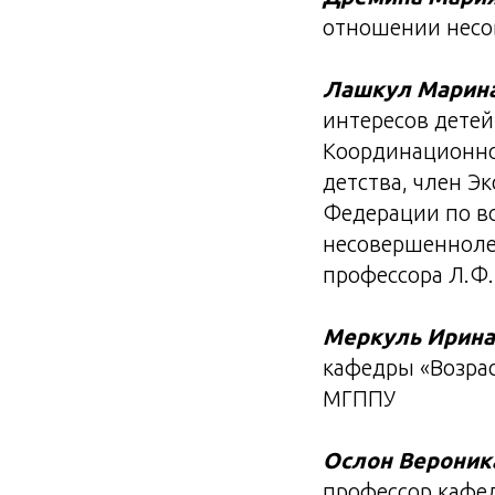
отношении несо
Лашкул Марина
интересов детей
Координационно
детства, член Э
Федерации по в
несовершенноле
профессора Л.Ф
Меркуль Ирина
кафедры «Возра
МГППУ
Ослон Вероник
профессор кафе