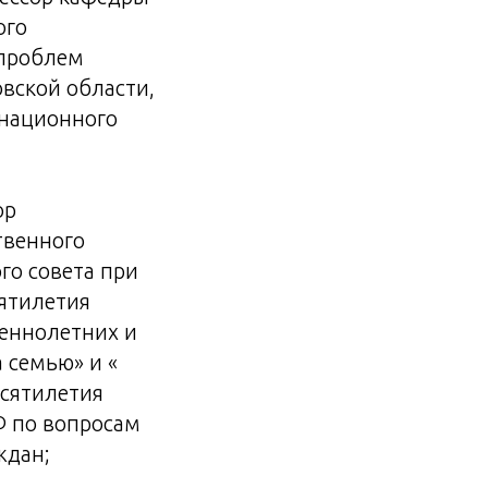
ого
 проблем
вской области,
инационного
ор
твенного
го совета при
ятилетия
шеннолетних и
а семью» и «
есятилетия
Ф по вопросам
ждан;