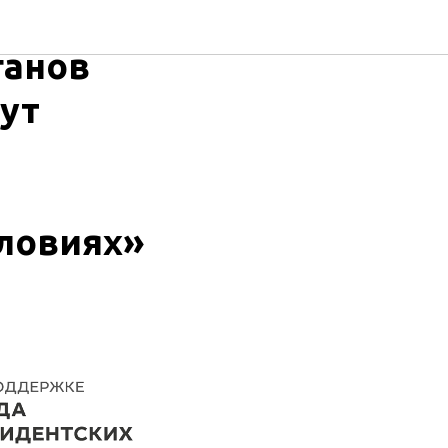
ганов
ут
ловиях»