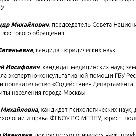
ПУ
ндр Михайлович
, председатель Совета Нацио
т жестокого обращения
Евгеньевна
, кандидат юридических наук
й Иосифович
, кандидат медицинских наук; за
ла экспертно-консультативной помощи ГБУ Рес
и попечительство «Содействие» Департамента 
иты населения города Москвы
 Михайловна
, кандидат психологических наук,
ихологии и права ФГБОУ ВО МГППУ, юрист, по
а Ивановна
, доктор психологических наук, про