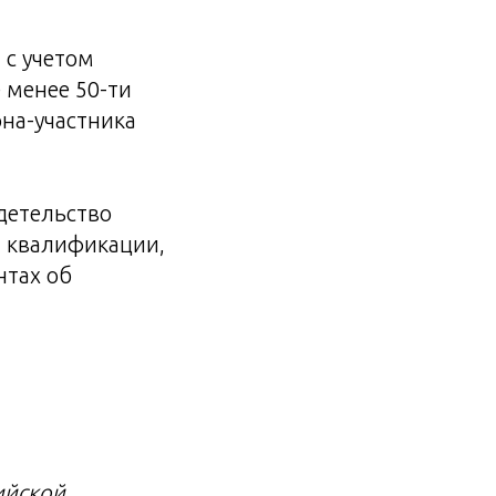
 с учетом
е менее 50-ти
она-участника
детельство
 квалификации,
нтах об
ийской