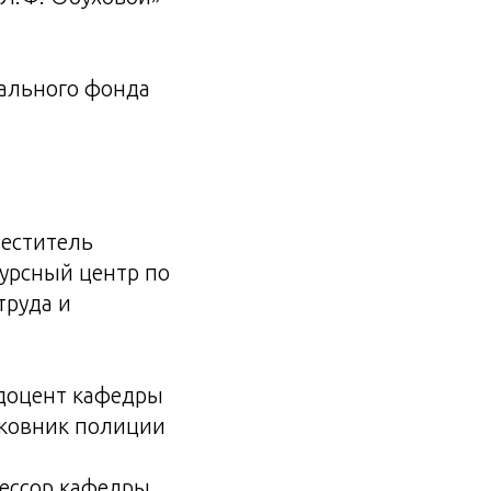
нального фонда
меститель
урсный центр по
труда и
 доцент кафедры
лковник полиции
фессор кафедры