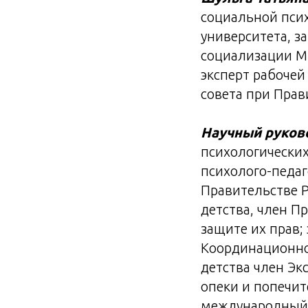
социальной псих
университета, 
социализации М
эксперт рабочей
совета при Прав
Научный руков
психологических
психолого-педаг
Правительстве 
детства, член 
защите их прав;
Координационно
детства член Эк
опеки и попечи
международный 