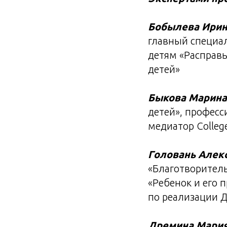
Бобылева Ирин
главный специа
детям «Расправь
детей»
Быкова Марина
детей», профес
медиатор Colleg
Головань Алек
«Благотворитель
«Ребенок и его 
по реализации Д
Дремина Мари