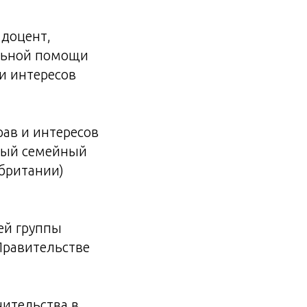
 доцент,
альной помощи
и интересов
рав и интересов
ный семейный
обритании)
ей группы
Правительстве
чительства в