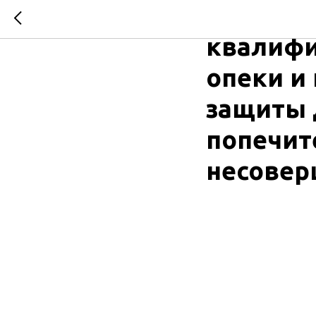
Старт п
квалифи
опеки и
защиты 
попечит
несовер