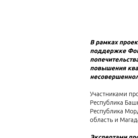
В рамках проек
поддержке Фонд
попечительства
повышения ква
несовершеннол
Участниками пр
Республика Башк
Республика Морд
область и Магад
Экспертами пр