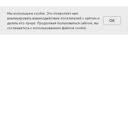
Мы используем cookie. Это позволяет нам
анализировать взаимодействие посетителей с сайтом и
OK
делать его лучше. Продолжая пользоваться сайтом, вы
соглашаетесь с использованием файлов cookie.
Премия города Москвы за
вклад в развитие семейного
устройства детей-сирот
"Крылья аиста"