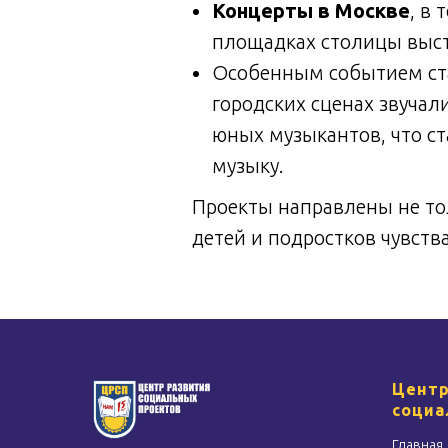
Концерты в Москве
, в
площадках столицы выст
Особенным событием ста
городских сценах звуча
юных музыкантов, что ст
музыку.
Проекты направлены не то
детей и подростков чувств
Центр
социа
Главная