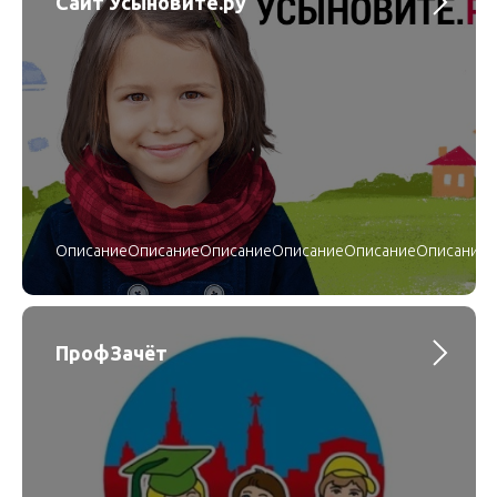
Сайт Усыновите.ру
ОписаниеОписаниеОписаниеОписаниеОписаниеОписание
ПрофЗачёт