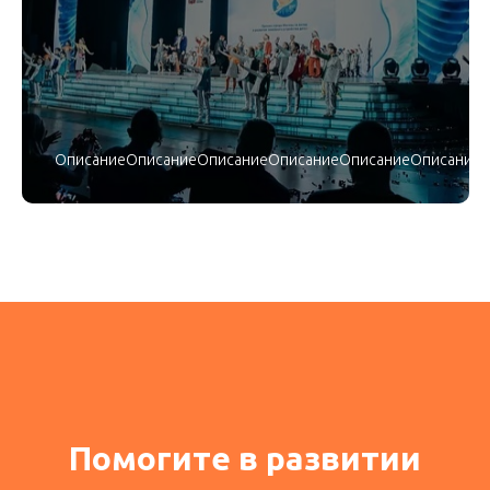
ОписаниеОписаниеОписаниеОписаниеОписаниеОписаниеО
Помогите в развитии