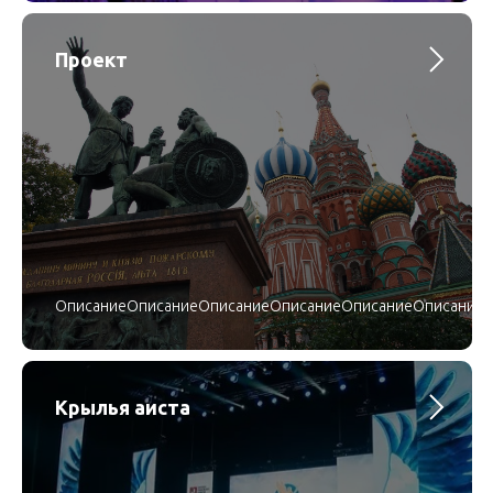
Проект
ОписаниеОписаниеОписаниеОписаниеОписаниеОписание
Крылья аиста