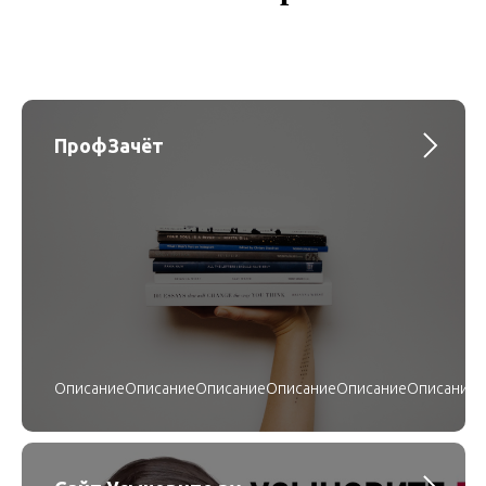
ПрофЗачёт
ОписаниеОписаниеОписаниеОписаниеОписаниеОписание