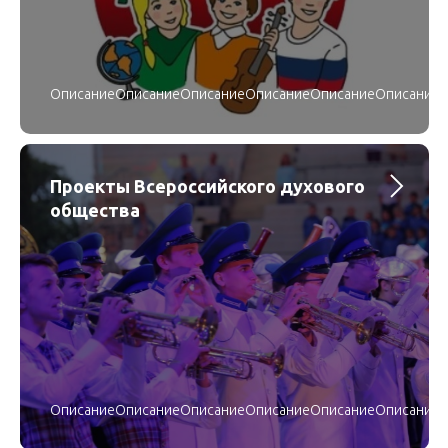
ОписаниеОписаниеОписаниеОписаниеОписаниеОписание
Проекты Всероссийского духового
общества
ОписаниеОписаниеОписаниеОписаниеОписаниеОписание