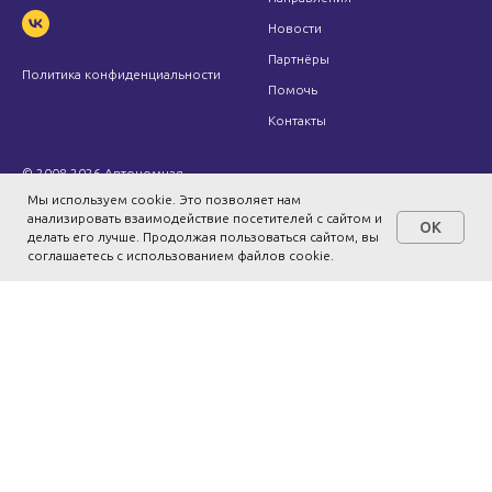
Новости
Партнёры
Политика конфиденциальности
Помочь
Контакты
© 2008-2026 Автономная
некоммерческая организация
Мы используем cookie. Это позволяет нам
Центр развития социальных
анализировать взаимодействие посетителей с сайтом и
OK
проектов
делать его лучше. Продолжая пользоваться сайтом, вы
соглашаетесь с использованием файлов cookie.
Учебный центр
Курсы для специалистов в
сфере опеки
Курсы по медиативным
технологиям
Курсы для приёмных
родителей
Программы для подростков